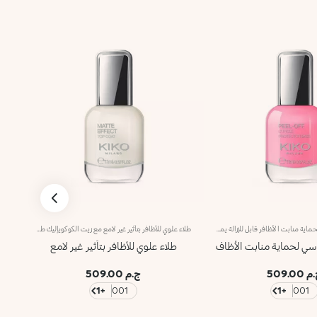
طلاء أظافر أساسي لحماية منابت الأظافر قابل للإزالة يمتاز المنتج بقوام مبتكر يثبت بشكل مثالي على منابت الأظافر، لتكوين طبقة واقية سهلة الإزالة باستخدام تكنولوجيا Peel Off. فيحمي منابت الأظافر من التلطّخ أثناء تطبيق طلاء الأظافر.كما يمتاز بفرشاة رفيعة ودقيقة توفّر تطبيقاً بمنتهى الدقّة.
طلاء علوي للأظافر بتأثير غير لامع مع زيت الكوكويإليك طلاءً علوياً للأظافر بتأثير غير لامع. يتميّز بتركيبة معزّزة بزيت الكوكوي.ويحمي طلاء الأظافر ويُزيّنه بتأثير غير لامع يدوم أكثر من خمسة أيّام**.تمتاز أداة التطبيق بمقبض مريح يسهل التحكّم بها، كما تضمّ الفرشاة المسطّحة 1000 شعيرة شفّافة لتطبيق المنتج بسلاسة.يأتي المنتج في عبوة حصرية تمتاز بتصميم عصري وتضمّ قارورة زجاجية شفّافة مع غطاء فضي مزدان بشعار KK على الجهة العلوية منها. ويُستخدم للحصول على طلاء أظافر أنيق واحترافي.منتج مُختبر من قبل أطباء الجلد.تحذير: يجب إبقاء المنتج بعيداً عن متناول الأطفال. لا يجوز بلعُه.**اختبار تقييم ذاتي أجرته 28 امرأة من مختلف أنواع البشرة وألوانها على مدى 4 أسابيع.
اسي لحماية منابت الأظاف
طلاء علوي للأظافر بتأثير غير لامع
 509.00
ج.م 509.00
+1
001
+1
001