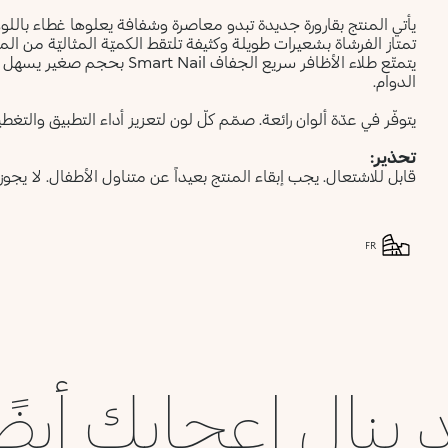
تمتاز الفرشاة بشعيرات طويلة وكثيفة تلتقط الكميّة المثاليّة من ا
يتمتّع طلاء الأظافر سريع الجفاف
الدوام.
يتوفّر في عدّة ألوان رائعة. صمّم كلّ لون لتعزيز أداء التطبيق والتغ
تحذير:
قابل للاشتعال. يجب إبقاء المنتج بعيداً عن متناول الأطفال. لا يجوز 
FR
 ينال إعجابك أيضً