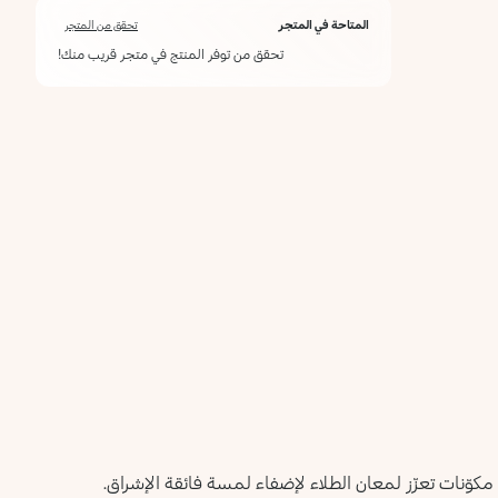
56
45
43
39
34
30
Greyish
Black
Silver
Vintage
Cool
Cobalt
المتاحة في المتجر
تحقق من المتجر
Taupe
Red
Gold
تحقق من توفر المنتج في متجر قريب منك!
79
75
71
67
66
57
Denim
Pastel
Orchid
Light
Fuchsia
Rosy
Grey
Lilac
Crimson
Taupe
Blue
102
101
84
Peach
White
Dark
French
French
Tiffany
من مكوّنات تعزّز لمعان الطلاء لإضفاء لمسة فائقة الإشراق.