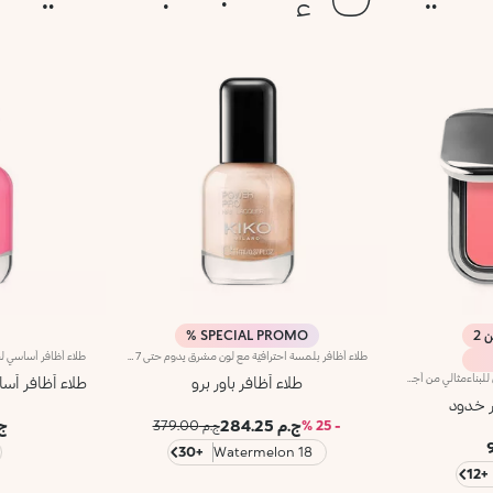
SPECIAL PROMO %
طلاء أظافر بلمسة احترافيّة مع لون مشرق يدوم حتى 7 أيام.يوفّر القوام السائل لطلاء الأظافر تحكّماً مثالياً أثناء الاستخدام ولمسةً احترافيّة تدوم حتى 7 أيام. يتم اختبار كلّ لون بدقة عالية لتحسين التغطية وإبراز تأثير الأصباغ إلى أقصى حدّ.ويأتي في عبوة جديدة وعصرية مصنوعة من الزجاج الشفاف مع غطاء أسود غير لامع. يتوفّر في 30 لوناً يناسب كافّة الإطلالات!علاوةً على ذلك، تمّ تزويده بأداة تطبيق مميزة تتمتّع بمقبض مريح وسهل الاستخدام، فتطلق الكمية المناسبة من المنتج لتطبيق دقيق واحترافي. وتُعدّ أداة التطبيق عبارة عن فرشاة تضمّ شعيرات مدوّرة يبلغ عددها 1000 وتتبع شكل الظفر لتوفّر تطبيقاً لا تشوبه شائبة.تحذير: يجب إبقاء المنتج بعيداً عن متناول الأطفال وعن مصادر الحرارة. ليس قابلاً للأكل.
أحمر خدود بودرة طويل الثبات وقابل للبناءمثالي من أجل:إنعاش البشرة من الصباح حتى الليل مع توهج صحي لا يقاوم.يتميز لأنه:-يتميز بقوام بودرة مضغوطة مخملية فائقة الصباغة تضيف لمسة لون للوجه، تدوم حتى 12 ساعة.-يمتزج على البشرة فوراً، مانحاً شعوراً رائعاً بالراحة.-سهل الدمج، مما يتيح لك بناء اللون من خفيف إلى كثيف حسب الرغبة.-متوفر بتشطيبات مطفية ولامعة.التغليف العملي المزود بمرآة مدمجة يجعله مثالياً لتصحيح المكياج أثناء
طلاء أظافر باور برو
طلاء أظافر أس
ر خدود
ج.م 284.25
ج.م
- 25 %
ج.م 379.00
+30
18 Watermelon
+12