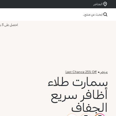
المتاجر
ابحث عن منتج...
احصل على 3 بسعر 2
عروض
Last Chance 25% Off
سمارت طلاء
أظافر سريع
الجفاف