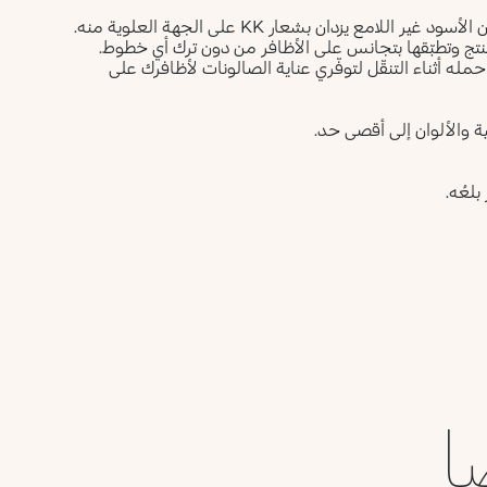
يأتي المنتج بقارورة جديدة تبدو معاصرة وشفافة يعلوها غطاء باللون الأسود غير اللامع يزدان بشعار KK على الجهة العلوية منه.
لمنتج وتطبّقها بتجانس على الأظافر من دون ترك أي خطوط.
 Smart Nail بحجم صغير يسهل حمله أثناء التنقّل لتوفّري عناية الصالونات لأظافرك على
طية والألوان إلى أقصى حد.
بلعُه.
ا