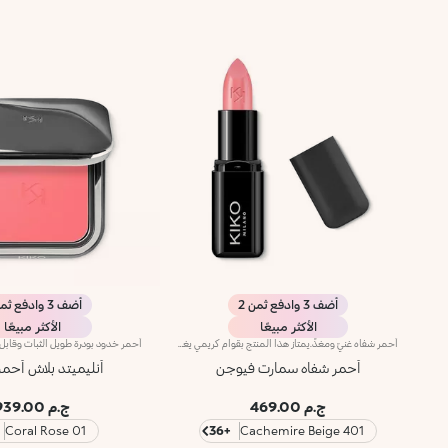
أضف 3 وادفع ثمن 2
أضف 3 وادفع ثمن 2
الأكثر مبيعًا
الأكثر مبيعًا
أحمر شفاه غنيّ ومغذٍّ.يمتاز هذا المنتج بقوام كريمي يغلّف الشفاه ويمنحها شعوراً بالراحة وينعّمها لوقت طويل.ينساب أحمر الشفاه بسلاسة ويَظهر اللون من التمريرة الأولى.يتوفّر في 36 لوناً فاقعاً تغطية متوسّطة إلى كاملة.منتج مُختبر من قبل أطباء الجلد.
أحمر شفاه سمارت فيوجن
أنليميتد بلاش أحم
ج.م 469.00
ج.م 939.00
01 Coral Rose
+36
401 Cachemire Beige