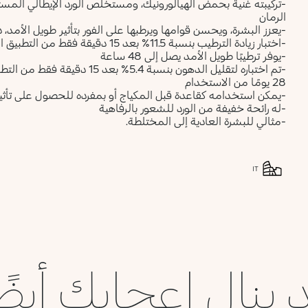
-تركيبته غنية بحمض الهيالورونيك، ومستخلص الورد الإيطالي ال
الرمان
-يعزز البشرة، ويحسن قوامها ويرطبها على الفور بتأثير طويل الأمد، د
-اختبار زيادة الترطيب بنسبة 11.5% بعد 15 دقيقة فقط من التطبيق الأول، وزيادة بنسبة 10.5% بعد 28 يومًا من الاستخدام
-يوفر ترطيبًا طويل الأمد يصل إلى 48 ساعة
28 يومًا من الاستخدام
-يمكن استخدامه كقاعدة قبل المكياج أو بمفرده للحصول على تأث
-له رائحة خفيفة من الورد للشعور بالرفاهية
-مثالي للبشرة العادية إلى المختلطة.
IT
 ينال إعجابك أيضً