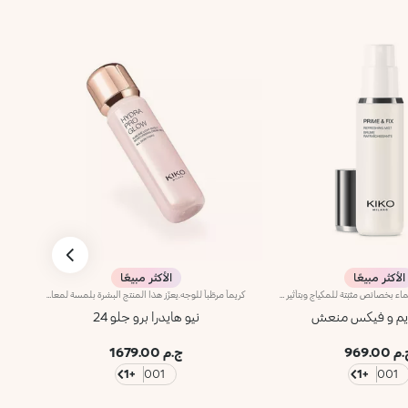
الأكثر مبيعًا
الأكثر مبيعًا
البخاخ القائم على الماء بخصائص مثبّتة للمكياج وبتأثير برايمر منعش. فيجهّز البشرة لنظام العناية بالجمال ويزيّنها بلمسة إشراق ناعمة.استوحي هذا المنتج من منتجات التجميل الكورية، ويتمتّع باستخدامات وفوائد متعدّدة، فيعزّز ثبات المكياج، ويعمل كبرايمر معزّز للنضارة عند تطبيقه قبل المكياج.عندما تُرشّ التركيبة الائمة على الماء، تضفي على البشرة شعوراً بالانتعاش الفائق، وتزيّنه بلمسة خفيفة غير دبقة.
كريماً مرطّباً للوجه.يعزّز هذا المنتج البشرة بلمسة لمعان مبهرة ويزيد جمالها وإشراقها، كما يمنحها جرعة ترطيب فورية لتصبح فائقة الإشراق والنعومة والتجانس.مزايا المنتج:- يتمتّع بتركيبة معززة بحمض الهيالورونيك وخلاصة الورد الإيطالي المستقدم بأساليب مستدامة وتكنولوجيا Actiglow والنياسيناميد- يرطّب البشرة فوراً ومع الوقت بدون إثقالها- أكّدت الاختبارات أنّ هذا المنتج يزيد الترطيب بنسبة 35% بعد 15 دقيقة فقط من تطبيقه لأوّل مرّة، وبنسبة 10% بعد 28 يوماً من الاستخدام- يوفّر ترطيباً طويل الأمد، يدوم حتّى 48 ساعة- أكّدت الاختبارات أنّ هذا المنتج يحفّز الإشراق بنسبة 31% بعد 15 دقيقة فقط من تطبيقه لأوّل مرّة، وبنسبة 9% بعد 28 يوماً من الاستخدام- يتألّق بتركيبة زهرية فائقة النعومة تمتاز بملمس مريح- تتغلغل التركيبة في البشرة لتعزز نعومتها- يتمتّع بعامل حماية SPF 10 يحمي البشرة- يشكّل قاعدة مثالية للمكياج ويعزز إشراق البشرة، كما يمكن استخدامه لوحده لتغدو البشرة رائعة الجمال- تمّ تعزيزه بنغمات الورد الرقيقة ليشعرك بالراحة- يناسب جميع أنواع البشرة: الجافة والعادية والمختلطة.
ايم و فيكس منعش
نيو هايدرا برو جلو 24
 969.00
ج.م 1679.00
+1
001
+1
001