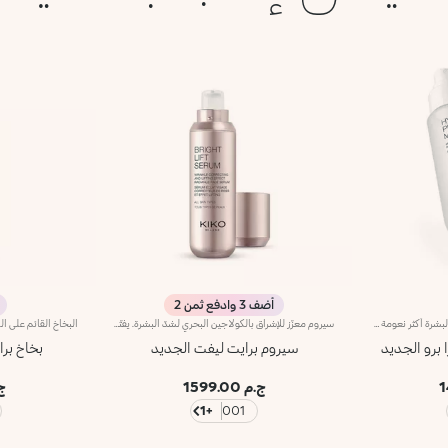
أضف 3 وادفع ثمن 2
رذاذ مرطب للوجه.رشة من الانتعاش لبشرة أكثر نعومة وجمالًا. مثالي كقاعدة أو بخاخ مثبت للمكياج، يحيط الوجه بحجاب من الترطيب الفوري وقتما ترغبين.ما الذي يجعله فريدًا:-تركيبته الغنية بحمض الهيالورونيك، ومستخلص الورد الإيطالي المستدام، وأكتيجلو ومستخلص زهرة الربيع المسائية-تم اختباره لزيادة الترطيب بنسبة 32.5% بعد 15 دقيقة فقط من التطبيق الأول، وبنسبة 10.7% بعد 28 يومًا من الاستخدام-يوفر ترطيبًا طويل الأمد يصل إلى 48 ساعة-قوامه غير محسوس، متناسق فائق الانتعاش ومريح مع كل رشة-ضرورة عملية، مثالي للاستخدام طوال اليوم وحتى أثناء التنقل-له رائحة خفيفة من الورد للشعور بالرفاهية-مثالي لجميع أنواع البشرة: الجافة والعادية والمختلطة.
سيروم معزّز للإشراق بالكولاجين البحري لشدّ البشرة. يفتّح لون البشرة ويقلّص مظهر التجاعيد وعلامات التعب*، كما ينعّم ملامح الوجه. ويحتوي على مكوّنات نشطة تحمي البشرة من الإجهاد التأكسدي وتمنحها توهّجاً صحياً.كذلك، ينطوي على بوليمرات حيويّة مميزة تنعّم البشرة. ويحتوي أيضاً على الكولاجين البحري وتكنولوجيا ActiGlow التجميلية الثورية التي تعزّز جمال البشرة والمكياج على حدٍّ سواء.ويمتاز بتركيبة حريرية متقزّحة قليلاً وسريعة الامتصاص. فتحصلين على بشرة مرطّبة ومشرقة، ومغلّفة برائحة أزهار الكاميليا والورد الناعمة. ويأتي مزوّداً برأس ضخّ عملي يطلق الكمية المنشودة من المنتج.منتج مثالي لكافة أنواع البشرة.منتج مُختبر من قبل أطباء الجلد.لا يؤدّي إلى ظهور الرؤوس السوداء.*نتائج الاختبارات السريريّة والأساسية الدلالية التي أجريت على 20 امرأة استخدمنَ سيروم Bright Lift على مدى 28 يوماً
 برو الجديد
سيروم برايت ليفت الجديد
بخاخ بر
ج.م 1599.00
ج.م
+1
001