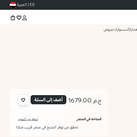
EG | العربية
دايا
إكسسوارات
عروض
ج.م 1679.00
أضف إلى السلة
المتاحة في المتجر
تحقق من المتجر
تحقق من توفر المنتج في متجر قريب منك!