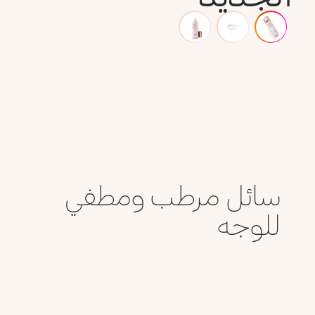
سائل مرطب ومطفي
للوجه