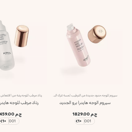
سيروم للوجه.حدود جديدة من الترطيب، لمسة تترك البشرة ناعمة وسلسة وأكثر مرونة. حسي بشكل استثنائي، فعال من التطبيق الأول، ومقاومة فائقة لبشرة أكثر إشراقًا.ما الذي يجعله فريدًا:-تركيبته الغنية بحمض الهيالورونيك، ومستخلص الورد الإيطالي المستدام، وتقنية مصفوفة ليبوسفير وأكتيجلو-ينعش البشرة على الفور بالترطيب ويساعد على الحفاظ عليه مع مرور الوقت-تم اختباره لزيادة الترطيب بنسبة 21.2% من بعد 15 دقيقة من التطبيق الأول، وبنسبة 8.4% بعد 28 يومًا من الاستخدام-يوفر ترطيبًا طويل الأمد يصل إلى 48 ساعة-يمتص بسهولة ويترك الوجه ناعمًا للغاية، مثل الحرير-يمكن استخدامه كقاعدة قبل المكياج أو بمفرده للحصول على بشرة مذهلة-له رائحة خفيفة من الورد للشعور بالرفاهية-مثالي لجميع أنواع البشرة: الجافة والعادية والمختلطة.
سيروم الوجه هايدرا برو الجديد
رذاذ مرطب للوجه هايدرا
ج.م 1829.00
ج.م 1459.00
+1
001
+1
001