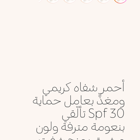
أحمر شفاه كريمي
ومغذٍّ بعامل حماية
Spf 30 تألّقي
بنعومة مترفة ولون
مشرق يمنح شفت...