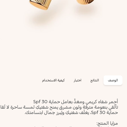
الوصف
النتائج
اختبار
كيفية الاستخدام
أحمر شفاه كريمي ومغذٍّ بعامل حماية Spf 30
تألّقي بنعومة مترفة ولون مشرق يمنح شفتيكِ لمسة ساحرة لا تُقاو
حماية Spf 30، يغلّف شفتيكِ ويُبرز جمال ابتسامتك.
مزايا المنتج: