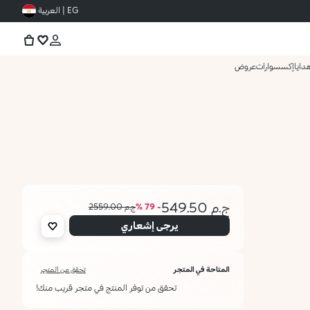
EG | العربية
دايا
إكسسوارات
عروض
ج.م 549.50
- 79 %
ج.م 2559.00
يرجى إشعاري
المتاحة في المتجر
تحقق من المتجر
تحقق من توفر المنتج في متجر قريب منك!