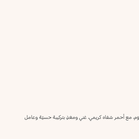
أعلمني عند توفره
يرجى إدخال عنوان بريدك الإلكتروني، وسنرسل لك رسالة عند
ليس الآن
توفر المنتج.
عنوان البريد الإلكتروني *
أؤكد أنني قرأت سياسة الخصوصية وأوافق على إرسال بياناتي
لتلقي الرسائل الإعلانية.
سياسة الخصوصية
يرجى إشعاري
َم، مع أحمر شفاه كريمي، غني ومغذٍ بتركيبة حسيّة وعامل