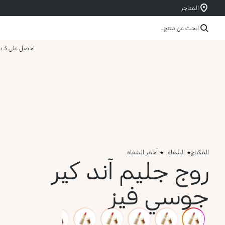
المتاجر
ابحث عن منتج...
احصل على 3 بسعر 2
المكياج
الشفاه
أحمر الشفاه
روج جليم آند كير
جوسي فيز