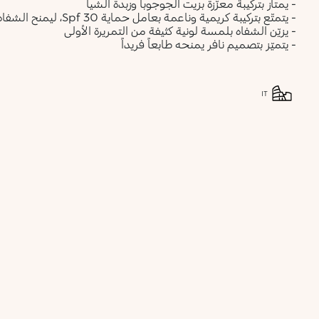
- يمتاز بتركيبة معزّزة بزيت الجوجوبا وزبدة الشيا
- يتمتّع بتركيبة كريمية وناعمة بعامل حماية Spf 30، ليمنح الشفاه شعوراً فورياً بالراحة
- يزيّن الشفاه بلمسة لونية كثيفة من التمريرة الأولى
- يتميّز بتصميم نافر يمنحه طابعاً فريداً
IT