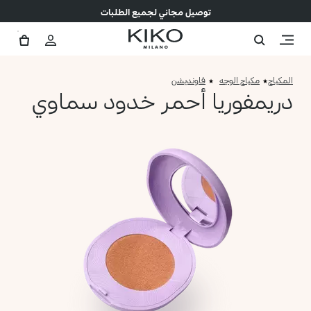
توصيل مجاني لجميع الطلبات
المكياج
مكياج الوجه
فاونديشن
دريمفوريا أحمر خدود سماوي