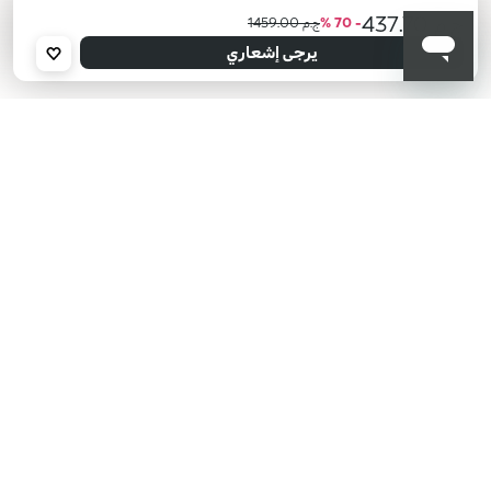
ج.م 437.70
- 70 %
ج.م 1459.00
أعلمني عند توفره
يرجى إدخال عنوان بريدك الإلكتروني، وسنرسل لك رسالة عند توفر المنتج.
يرجى إشعاري
عنوان البريد الإلكتروني *
أؤكد أنني قرأت سياسة الخصوصية وأوافق على إرسال بياناتي لتلقي الرسائل
الإعلانية.
سياسة الخصوصية
KIKO هل تبحث عن فعاليات؟
أحدث الأخبار؟ عروض مذهلة؟
اشترك في نشرتنا البريدية!
أدخل بريدك الإلكتروني
بعد قراءة وفهم سياسة الخصوصية، وأني قد تجاوزت 18 عامًا، وأدرك أن موافقتي
مجانية وقابلة للسحب في أي وقت وفقًا للتعليمات الواردة في سياسة الخصوصية،
ووفقًا للمادتين 6 و 7 من اللائحة العامة لحماية البيانات (GDPR)، أوافق على معالجة