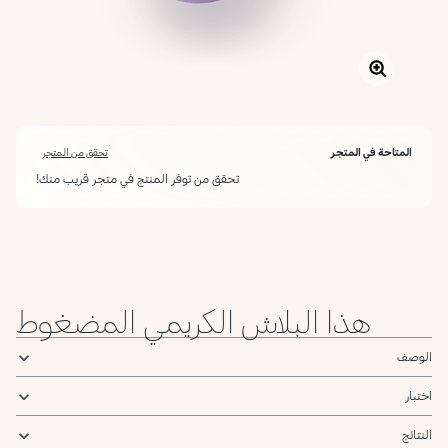
المتاحة في المتجر
تحقق من المتجر
تحقق من توفر المنتج في متجر قريب منك!
أعلمني عند توفره
يرجى إدخال عنوان بريدك الإلكتروني، وسنرسل لك رسالة عند توفر المنتج.
ليس الآن
عنوان البريد الإلكتروني *
هذا البلاش الكريمي المضغوط
أؤكد أنني قرأت سياسة الخصوصية وأوافق على إرسال بياناتي لتلقي الرسائل
الإعلانية.
سياسة الخصوصية
الوصف
يرجى إشعاري
اختبار
النتائج