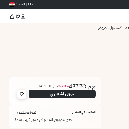
EG | العربية
دايا
إكسسوارات
عروض
ج.م 437.70
- 70 %
ج.م 1459.00
يرجى إشعاري
المتاحة في المتجر
تحقق من المتجر
تحقق من توفر المنتج في متجر قريب منك!