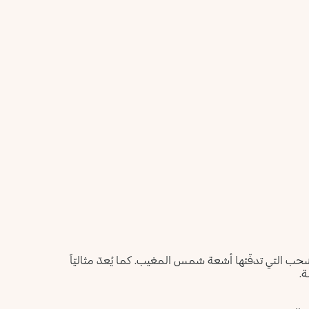
أعلمني عند توفره
يرجى إدخال عنوان بريدك الإلكتروني، وسنرسل لك رسالة عند
ليس الآن
توفر المنتج.
عنوان البريد الإلكتروني *
أؤكد أنني قرأت سياسة الخصوصية وأوافق على إرسال بياناتي
لتلقي الرسائل الإعلانية.
سياسة الخصوصية
يرجى إشعاري
ب التي تدفّئها أشعة شمس المغيب. كما يُعدّ مثاليّاً
ة.