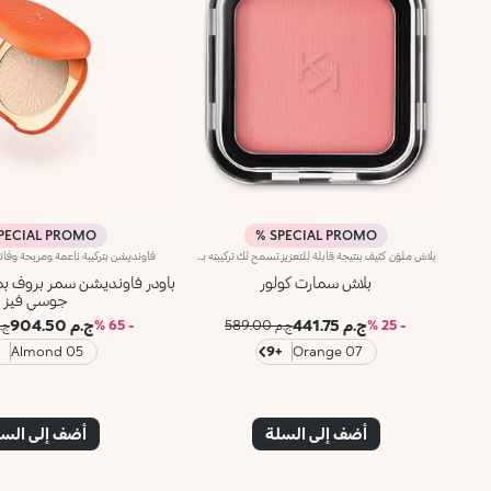
PECIAL PROMO %
SPECIAL PROMO %
بلاش ملوّن كثيف بنتيجة قابلة للتعزيز.تسمح لك تركيبته بتطبيق اللون بشكل نقي وبنتيجة قابلة للتعزيز، فيما يعزّز قوامه الناعم المبتكر اللون، كما يُمكن دمجه بطريقة مثالية وتطبيقه بكلّ سهولة.تضمن البودرة الدقيقة التطبيق المتجانس وتُسهّل الأصباغ عالية التركيز تطبيق اللون وثباته للحصول على أفضل نتائج.يتوفّر المنتج في 12 لوناً بلمستَين مختلفتَين: ساتانية وغير لامعة، فيُعدّ مناسباً لكافة ألوان البشرة.منتج مُختبر من قبل أطباء الجلد.
بلاش سمارت كولور
جوسي فيز
ج.م 441.75
ج.م 904.50
- 25 %
ج.م 589.00
- 65 %
ج.م 00
8
05 Almond
+9
07 Orange
أضف إلى السلة
أضف إلى الس