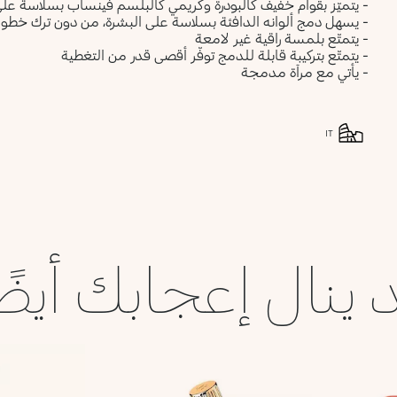
- يتميّز بقوام خفيف كالبودرة وكريمي كالبلسم فينساب بسلاسة على
- يسهل دمج ألوانه الدافئة بسلاسة على البشرة، من دون ترك خطوط 
- يتمتّع بلمسة راقية غير لامعة
- يتمتّع بتركيبة قابلة للدمج توفّر أقصى قدر من التغطية
- يأتي مع مرآة مدمجة
IT
 ينال إعجابك أيضً