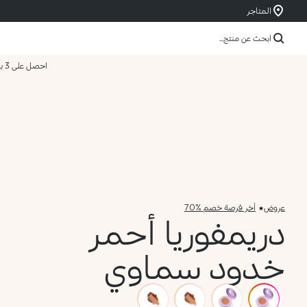
المتاجر
ابحث عن منتج...
احصل على 3 بسعر 2
عروض
آخر فرصة خصم %70
دريمفوريا أحمر
خدود سماوي