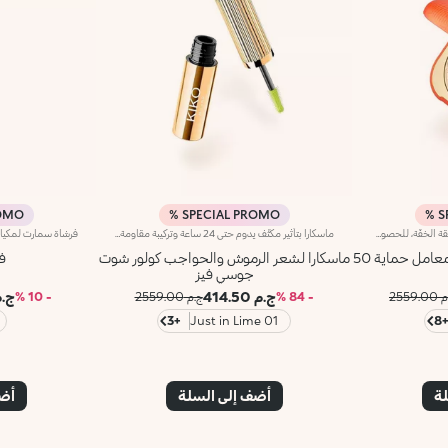
MO %
SPECIAL PROMO %
S
فاونديشن بتركيبة ناعمة ومريحة وفائقة الخفّة، للحصول على بشرة أحلامك المشرقة طوال فصل الصيف. فهو يوحّد لون البشرة ويُحسّن مظهرها، ويوفّر حماية فعّالة بفضل عامل الحماية Spf 50. مزايا المنتج: - يتميّز بتركيبة مضغوطة مقاومة للماء بعامل حماية Spf 50 - يمنح البشرة لمسة مخمليّة غير لامعة من أول تمريرة - يمكن استخدامه مبلّلاً أو جافّاً - يوفّر تغطية قابلة للتعزيز من متوسطة إلى كثيفة - يسهل دمجه، للحصول على نتيجة تلائم تفضيلاتك - يناسب البشرة العادية إلى المختلطة، وقد تمّ تعطيره بنفحات نابضة بالحيوية من البرتقال الأحمر واللوز الفاخر - يتميّز بتصميم نافر أيقوني- تمّ تزويده بأداة تطبيق مدمجة لرتوشة المكياج بسهولة أثناء التنقّل
ماسكارا بتأثير مكثّف يدوم حتى 24 ساعة وتركيبة مقاومة للماء، لتتألّقي بإطلالة صيفية جذّابة بكل سهولة. مزايا المنتج: - يتمتّع بتركيبة سائلة سهلة التطبيق على الرموش والحواجب لإطلالة نابضة بالحيوية - يمتاز بلون كثيف وغني يسهل تعزيزه - يوفّر كثافة فائقة تدوم طويلاً - يمتاز بفرشاة إلاستومير لتوزيع الماسكارا بشكل متساوٍ على كامل الرموش
باودر فاونديشن سمر بروف بمعامل حماية 50
ماسكارا لشعر الرموش والحواجب كولور شوت
ف
جوسي فيز
ج.م 414.50
ج.م 75
2559.
- 84 %
ج.م 2559.00
- 10 %
+3
01 Just in Lime
+
لة
أضف إلى السلة
أضف