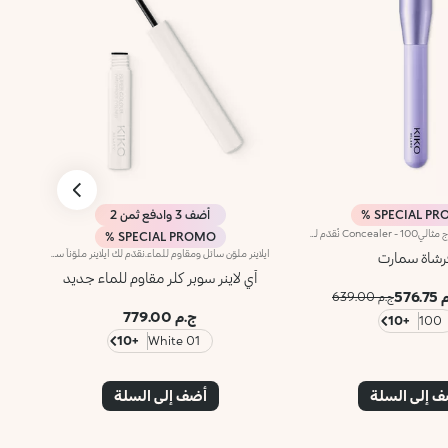
SPECIAL PRO
أضف 3 وادفع ثمن 2
فرشاة سمارت لمكياج مثالي100 - Concealer نُقدّم لك فرشاة مسطّحة برأس مستطيل مثاليّة لتطبيق الكونسيلر وظلال العيون السائلة أو بتركيبة كريمية. تمتاز بشعيرات اصطناعية ناعمة لا تمتصّ المستحضر بل تتركه على البشرة لضمان تغطية مثاليّة.101 - Foundation نقدّم لك فرشاة مسطّحة مثالية لتطبيق الفاونديشن السائل أو الكريمي.تأتي هذه الفرشاة بشكل مثلث بأطراف مستديرة فتُعدّ مثاليّة لتوفير تطبيق لا تشوبه شائبة.كما تمتاز بشعيرات اصطناعية توفّر مرونة وتماسكاً وأداءً فائقاً عند تطبيق المنتجات. وتتمّيز الألياف عالية الجودة بنعومتها فيما تضمن تطبيقاً سريعاً وسهلاً ومريحاً102 - Powder تعدّ هذه الفرشاة المدوّرة مثاليّة لتطبيق كافّة أنواع البودرات المضغوطة والسائبة.تمتاز الفرشاة بألياف مدمجة الشكل لتوفّر تطبيقاً متجانساً وسريعاً وسهلاً. تسمح الشعيرات الاصطناعيّة عالية الجودة بدمج القوام بطريقة خفيفة ودقيقة ما يضمن نتيجة احترافيّة.تلتقط الشعيرات الاصطناعيّة المتماسكة الكميّة المناسبة من المنتج، لتضمن استخدام التركيبة ودمجها بأفضل طريقة.103 - Blush نُقدّم لك فرشاة بألياف اصطناعيّة ورأس مدوّر لتطبيق ودمج البلاش والبرونزر والهايلايتر البودرة.تساعد الألياف الاصطناعيّة عالية الجودة على تجنّب هدر المنتج وتوفّر دمجاً لا تشوبه شائبة، حتى عندما تطبّقه المبتدئات. تطبيق سهل وسريع!104 - Allover Powder نقدّم لك فرشاة قابلة للسحب لتطبيق ودمج بودرات الوجه، مثل البودرة والبلاش والهايلايتر.تمتاز الفرشاة بتصميم يوفّر دقّة عالية وتحكّماً ثابتاً بحركات الفرشاة وقدرة على تحديد ثنايا الوجه. تمتاز بشعيرات اصطناعيّة تلتقط الكميّة المناسبة من المنتج، للحصول على إطلالة متجانسة ومتناسقة. وصُنعت الشعيرات من ألياف عالية الجودة ناعمة ومرنة ولطيفة على البشرة.200 - Smoky نُقدّم لك فرشاة للمنطقة المحيطة بالعين تبتكر مكياجاً دقيقاً ومحدداً وكثيفاً بتأثير سموكي.تمتاز الفرشاة بألياف مدمجة ومرنة تتيح قدرة تحكّم قصوى عند التطبيق.تلتقط الألياف عالية الجودة الكميّة المناسبة من المنتج، لتضمن استخدام التركيبة ودمجها بأفضل طريقة. كما تُعدّ شعيراتها الاصطناعية الناعمة والمرنة لطيفة على البشرة.201 - Blending نُقدّم لك فرشاة مزوّاة للمنطقة المحيطة بالعين لتطبيق ودمج ظلال العيون.تمتاز الفرشاة برأس مزوّى يتيح دمج المنتج بسهولة عالية لابتكار إطلالة مندمجة على طول الجفون والزوايا الخارجيّة للعينين.فيعمل رأسها وشعيراتها عالية الجودة على توفير تغطية ظلال عيون كاملة ولا تتطلّب سوى تمريرات قليلة فقط.202 - Shading نُقدّم لك فرشاة مسطّحة للمنطقة المحيطة بالعين لتطبيق الكونسيلر وظلال العيون. تضمن الفرشاة التحكّم المثالي والدقة العاالية أثناء تطبيق المنتجات ذات التركيبة الكريمية والبودرية.تُعتبر الفرشاة عملية وسهلة الاستخدام بفضل شكل رأسها ومرونة الألياف الاصطناعية. تمتاز بشعيرات اصطناعية عالية الجودة ناعمة ومتماسكة.203 - Eyeliner تُعدّ هذه الفرشاة المزوّاة مثاليّة لتحديد المنطقة المحيطة بالعينَ ورسم خطوط محدّدة ودقيقة.تمتاز برأس رفيع ومزوّى يتيح رسم خطوط آيلاينر دقيقة جداً وبسهولة كبيرة.كما تمتاز بشعيرات اصطناعية توفّر مرونة وتماسكاً وأداءً فائقاً عند تطبيق المنتجات بمختلف القوامات.300 - lips استخدمي هذه الفرشاة لتحديد الشفاه وتطبيق أحمر الشفاه بتجانس ودقة عالية.فبفضل شكلها المسطّح وحجمها الصغير وشعيراتها المتناسقة، يمكنك تطبيق المنتج بسرعة مع قدرة تحكّم عالية. كما تمتاز بألياف اصطناعية توفّر مرونة وتماسكاً وأداءً فائقاً عند تطبيق المنتجات.
SPECIAL PROMO %
آيلاينر ملوّن سائل ومقاوم للماء.نقدّم لك آيلاينر ملوّناً سائلاً ومقاوماً للماء بتأثير لوني كثيف.مفعول المنتج:يمنحك نظرة ثاقبة وجذابة بإطلالة غرافيكية لا تُضاهىمزايا المنتج:يتمتّع بتركيبة جديدة قائمة على الماء والبوليمير تشكّل طبقة لونية فائقة اللمعان وعالية التغطية- يمتاز بقوام خفيف ينساب بسلاسة على الجفون ويجفّ بسرعة، فيثبت عليها من دون تلاشٍ ولا تفتّت- تمّ تزويده بأداة تطبيق ناعمة من اللبّاد مبتكرة بشكل مخروطي يوفّر تطبيقاً مريحاً وسهلاً ودقيقاً، لرسم خطوط آيلاينر من رفيعة إلى عريضة- يتمتّع بقبضة طويلة لتوفير قدرة تحكّم عالية أثناء التطبيق ورسم خطوط آيلاينر مثالية.- يمكن تطبيق آيلاينر Super Colour لوحده أو فوق ظلال العيون أو قلم تحديد العيون أو الآيلاينر الكلاسيكي، ويتوفّر في باقة جديدة من الألوان ليتناسب مع مختلف إطلالاتك.مختبر من قبل أطباء العيون.
رشاة سمارت
آي لاينر سوبر كلر مقاوم للماء جديد
576.
ج.م 639.00
ج.م 779.00
+10
100
+10
01 White
 إلى السلة
أضف إلى السلة