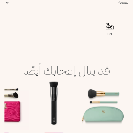
نصيحة
CN
قد ينال إعجابك أيضًا