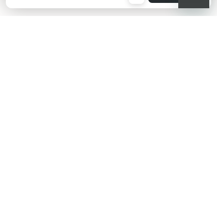
Black
KIKO هل تبحث عن فعاليات؟
أحدث الأخبار؟ عروض مذهلة؟
اشترك في نشرتنا البريدية!
أدخل بريدك الإلكتروني
بعد قراءة وفهم سياسة الخصوصية، وأني قد تجاوزت 18 عامًا، وأدرك أن موافقتي
مجانية وقابلة للسحب في أي وقت وفقًا للتعليمات الواردة في سياسة الخصوصية،
ووفقًا للمادتين 6 و 7 من اللائحة العامة لحماية البيانات (GDPR)، أوافق على معالجة
بياناتي الشخصية من قبل KIKO S.p.A.
سياسة الخصوصية
اشترك