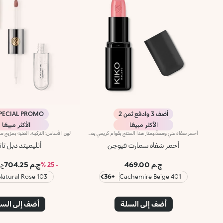
أضف 3 وادفع ثمن 2
PECIAL PROMO %
الأكثر مبيعًا
الأكثر مبيعًا
أحمر شفاه غنيّ ومغذٍّ.يمتاز هذا المنتج بقوام كريمي يغلّف الشفاه ويمنحها شعوراً بالراحة وينعّمها لوقت طويل.ينساب أحمر الشفاه بسلاسة ويَظهر اللون من التمريرة الأولى.يتوفّر في 36 لوناً فاقعاً تغطية متوسّطة إلى كاملة.منتج مُختبر من قبل أطباء الجلد.
أحمر شفاه سمارت فيوجن
أنليميتد دبل ت
ج.م 469.00
ج.م 704.25
- 25 %
ج.م 0
103 Natural Rose
+36
401 Cachemire Beige
أضف إلى السلة
أضف إلى الس