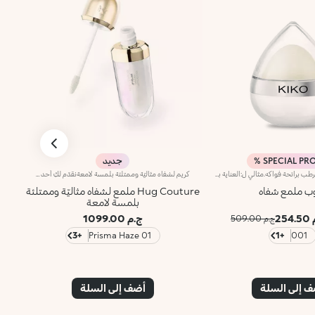
SPECIAL PRO
جديد
دروب ملمع شفاه مرطب برائحة فواكه.مثالي ل:العناية بالشفاه ومنحها ترطيباً طويل الأمد.ما يميزه:- قوامه الكريمي المعطر برائحة لطيفة، المدعم بزبدة الشيا، الجوجوبا وزيت اللوز، ينزلق على الشفاه ويعطيها راحة فورية؛- يترك الشفاه ناعمة من الصباح إلى المساء، يمكن تطبيقه عدة مرات خلال اليوم وهو مثالي لأخذه معك في الحقيبة؛- التصميم الجميل على شكل دمعة يتلاءم تماماً مع الشفاه ويسمح بتطبيق سهل ومتساوٍ للمنتج.تم اختباره طبياً تحت إشراف أطباء الجلد
كريم لشفاه مثاليّة وممتلئة بلمسة لامعةنقدّم لكِ أحد مستحضرات KIKO MILANO الأكثر مبيعاً بنسخة استثنائية محدودة الإصدار. اكتشفي هذا الكريم الذي يمنح الشفاه مظهراً أكثر امتلاءً* ويغمرها بالترطيب والنعومة. تألّقي بشفاه أكثر امتلاءً وترطيباً من التمريرة الأولى.مزايا المنتج:- يتمتّع بتركيبة معزّزة بزيت السمسم وحمض الهيالورونيك- يمتاز بقوام سلس وناعمٍ- يُرطّب* الشفاه ويُعزّز امتلاءها*، ويُحسّن مظهرها، مع الحدّ من مظهر الخطوط الرفيعة*- أداة تطبيق عملية مزوّدة برأس مخملي لتطبيق دقيق وسريع
ب ملمع شفاه
Hug Couture ملمع لشفاه مثاليّة وممتلئة
بلمسة لامعة
25
ج.م 1099.00
ج.م 509.00
+3
01 Prisma Haze
+1
001
 إلى السلة
أضف إلى السلة