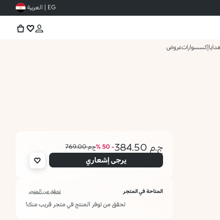
EG | العربية
دايا
إكسسوارات
عروض
ج.م 384.50
- 50 %
ج.م 769.00
يرجى إشعاري
المتاحة في المتجر
تحقق من المتجر
تحقق من توفر المنتج في متجر قريب منك!