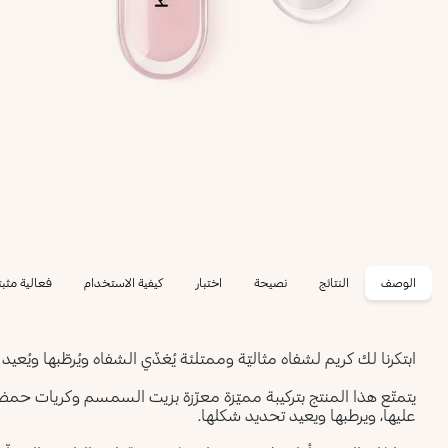
الوصف
النتائج
نصيحة
اختبار
كيفية الاستخدام
فعالية مثبت
ابتكرنا لك كريم لشفاه مثاليّة وممتلئة يُغذّي الشفاه ويُرطّبها ويُعيد
يتمتّع هذا المنتج بتركيبة مميّزة معزّزة بزيت السمسم وكريات حمض
عليها، ويرطبها ويعيد تحديد شكلها.