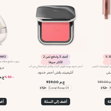
S
أضف 3 وادفع ثمن 2
MO %
الأكثر مبيعًا
لون الأساس: التركيبة، الغنية بمزيج من البوليمرات الشبيهة بالفيلم، تضمن أقصى درجات الراحة، الالتصاق الأمثل بالشفاه وتوزيع اللون بشكل متساوٍ. مقاوم للتلطخ، مع وقت جفاف سريع جداً.لمعان الشفاه: تركيبة العمل المرطبة تمنح الشفاه لمسة نهائية مشرقة ومتوهجة.تطبيق متساوٍ وسلس.تأتي العبوة مع تطبيقين مناسبين لملمسين مختلفين: تطبيق لون الأساس المخملي يضمن تغطية دقيقة عالية، بينما تطبيق لمعان الشفاه الليفي يضمن استخدام الكمية المناسبة من المنتج. التصميم عملي وأنيق وسهل التمييز بفضل شعار KK الموجود في منتصف المقبض المعدني.متوفر بعدة درجات ألوان عصرية جداً.
أحمر خدود بودرة طويل الثبات وقابل للبناءمثالي من أجل:إنعاش البشرة من الصباح حتى الليل مع توهج صحي لا يقاوم.يتميز لأنه:-يتميز بقوام بودرة مضغوطة مخملية فائقة الصباغة تضيف لمسة لون للوجه، تدوم حتى 12 ساعة.-يمتزج على البشرة فوراً، مانحاً شعوراً رائعاً بالراحة.-سهل الدمج، مما يتيح لك بناء اللون من خفيف إلى كثيف حسب الرغبة.-متوفر بتشطيبات مطفية ولامعة.التغليف العملي المزود بمرآة مدمجة يجعله مثالياً لتصحيح المكياج أثناء
درو
اتش
أنليميتد بلاش أحمر خدود
ج.م 4.50
- 50 %
ج.م 939.00
939.0
+12
01 Coral Rose
+12
لة
أضف إلى السلة
أضف