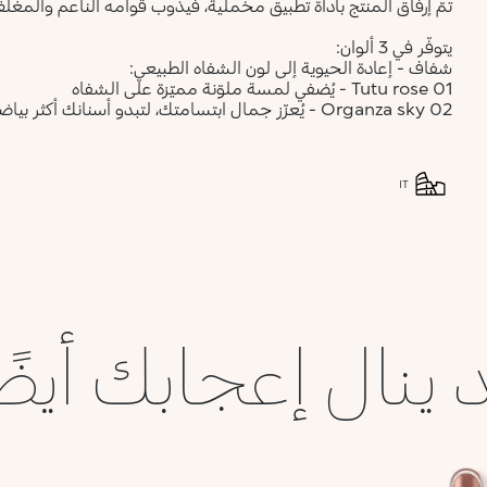
تمّ إرفاق المنتج بأداة تطبيق مخملية، فيذوب قوامه الناعم والمغلّ
يتوفّر في 3 ألوان:
شفاف - إعادة الحيوية إلى لون الشفاه الطبيعي:
01 Tutu rose - يُضفي لمسة ملوّنة مميّزة على الشفاه
02 Organza sky - يُعزّز جمال ابتسامتك، لتبدو أسنانك أكثر بياضاً بفضل الألوان الداخلية الزرقاء الناعمة في التركيبة.
IT
 ينال إعجابك أيضً