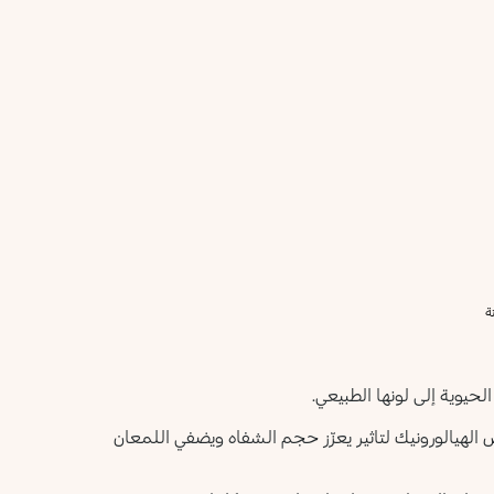
أعلمني عند توفره
يرجى إدخال عنوان بريدك الإلكتروني، وسنرسل لك رسالة عند
ليس الآن
توفر المنتج.
عنوان البريد الإلكتروني *
أؤكد أنني قرأت سياسة الخصوصية وأوافق على إرسال بياناتي
لتلقي الرسائل الإعلانية.
سياسة الخصوصية
يرجى إشعاري
ة
 الحيوية إلى لونها الطبيعي.
 الهيالورونيك لتاثير يعزّز حجم الشفاه ويضفي اللمعان