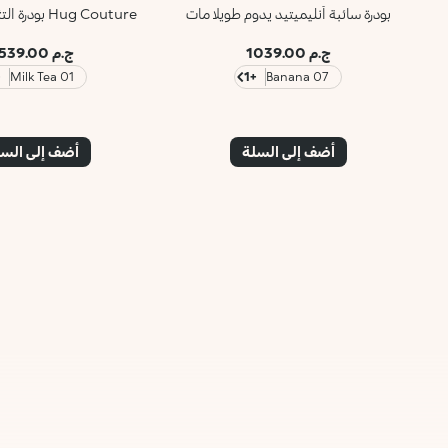
بودرة سائبة أنليميتيد يدوم طويلا مات
Hug Couture بودرة التثبيت السائبة
ج.م 1039.00
ج.م 1539.00
3
01 Milk Tea
+1
07 Banana
أضف إلى السلة
أضف إلى الس