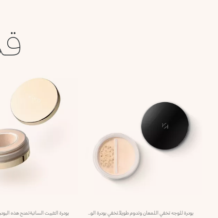
قد
بودرة للوجه تخفي اللمعان وتدوم طويلاً.تخفي بودرة الوجه اللمعان وتتمتّع بتأثير طويل الأمد يدوم حتّى 12 ساعة.مفعول المنتج:يجانس قوام البشرة ويمنحها مظهراً طبيعياً ولمسة غير لامعة تدوم طويلاًمزايا المنتج:- يتمتّع بتركيبة مبتكرة ويتوفّر في 6 ألوان طبيعيّة، كما يحتوي على جزيئات دائريّة غنيّة بالأصباغ، لإطلالة مكياج طبيعيّة غير لامعة تدوم طويلاً؛- يعزّز قوامه الخفيف البشرة؛- يسمح غطاؤه المزدان بمنخل باختيار الكميّة المطلوبة من المنتج من دون هدر أيّ منه.*اختبار سريري وأساسي دلالي. ظهر التأثير غير اللامع على 60% من المستهلكات بعد 12 ساعة من تطبيق المنتج.