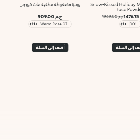
Snow-Kissed Holiday M
بودرة مضغوطة مطفية مات فيوجن
Face Powd
1
ج.م 909.00
ج.م 1969.00
+11
07 Warm Rose
+1
001
 إلى السلة
أضف إلى السلة