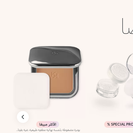
ا
SPECIAL PRO
الأكثر مبيعًا
بودرة مضغوطة بلمسة نهائية مطفية طبيعية، غنية بفيتامين E وزيت الأرجان الذي يحتوي على خصائص مغذية وواقية. الملمس الكريمي والناعم يلتصق بالبشرة بشكل مثالي دون ترك آثار.عند التطبيق، ينزلق اللون بسهولة ويمتزج بسلاسة. ملمسها ممتع على البشرة.تأتي البودرة في علبة عصرية بتشطيب معدني داكن مع شعار KK محفور على الغطاء. تحتوي العلبة على إغلاق مغناطيسي ومرآة داخلية. كما يشمل المنتج أداة تطبيق خاصة مصممة خصيصاً للحصول على تطبيق مثالي.