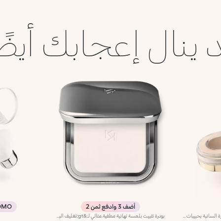
 ينال إعجابك أيضً
أضف 3 وادفع ثمن 2
MO %
بودرة التثبيت السائبةتمنح هذه البودرة السائبة بحبيبات فائقة الدقة بشرتك لمسة حريرية مثالية فتوحّد لونها، وتثبّت المكياج لتُضفي عليها توهجاً طبيعياً ناعماً.مزايا المنتج:- يتمتّع بتركيبة مخملية معزّزة بالسكوالين، والتوكوفيرول والبانثينول- يثبّت المكياج بطبقة خفيفة من دون تغييره- يُوفّر تغطية قابلة للتعزيز بلمسة طبيعية وتأثير خافٍ للشوائب- يسهل تطبيقه وتعزيزه، من دون إثقال البشرة أو تجريدها من زيوتها الأساسية
بودرة تثبيت بلمسة نهائية مطفية.مثالي لـ:&gt;تغليف البشرة بطبقة مطفية ناعمة وتحسين ثبات مكياجك.مميز لأنه:تركيبته الفاخرة غنية بزبدة الشيا وغبار الماسملمسه الحريري والمبتكر يحتوي على ميكرو لآلئ عاكسة تمنح الوجه تأثير تركيز ناعم وأنيقخفيف الوزن، شفاف ومضغوط، مناسب لجميع أنواع البشرةمعطر برقة بنغمات فواكه غنيةمريح على البشرة وسهل التطبيق للغاية ومثالي لتعديلات المكياج، بفضل المرآة المدمجة العملية