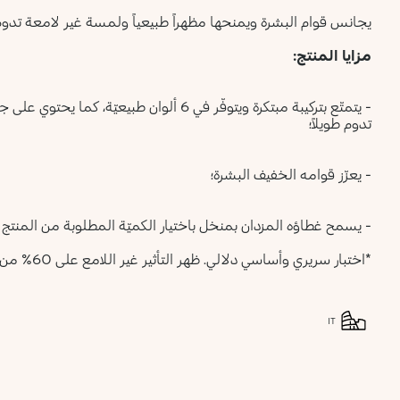
يجانس قوام البشرة ويمنحها مظهراً طبيعياً ولمسة غير لامعة تدوم 
مزايا المنتج:
- يتمتّع بتركيبة مبتكرة ويتوفّر في 6 ألوان طب
تدوم طويلاً؛
- يعزّز قوامه الخفيف البشرة؛
- يسمح غطاؤه المزدان بمنخل باختيار الكميّة المطلوبة من المنتج 
*اختبار سريري وأساسي دلالي. ظهر التأثير غير اللامع على 60% من المستهلكات بعد 12 ساعة من تطبيق المنتج.
IT