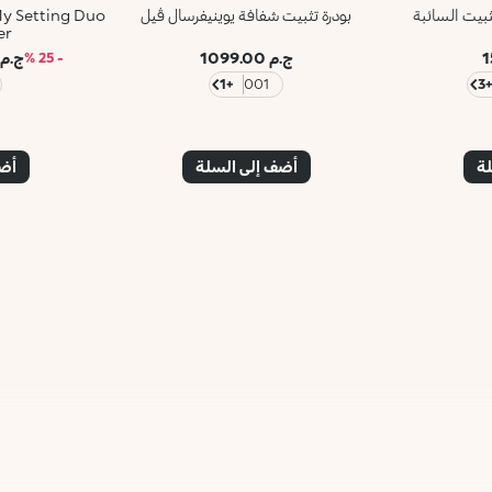
بودرة تثبيت شفافة يوينيفرسال ڤيل
y Setting Duo
er
ج.م 1099.00
ج.م 476.75
- 25 %
+1
001
+
لة
أضف إلى السلة
أضف