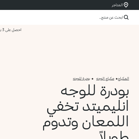
المتاجر
ابحث عن منتج...
احصل على 3 بسعر 2
المكياج
مكياج الوجه
بودرة للوجه
بودرة للوجه
انليميتد تخفي
اللمعان وتدوم
طويلاً