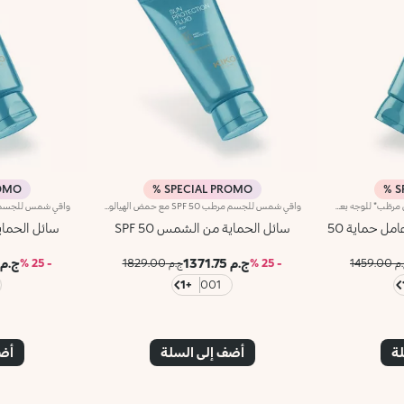
MO %
SPECIAL PROMO %
S
مستحضر للوقاية من أشعّة الشمس مرطّب* للوجه بعامل حماية SPF 50 وحمض الهيالورونيك. يحمي من الأشعة ما فوق البنفسجية طويلة ومتوسطة الموجةيحمي هذا المنتج بشرة الوجه ويرطّبها*، كما يوفّر لها الراحة وتمتصّه بسرعة بدون ترك أي أثر. مواصفات المنتج: - يمتاز بقوام كريمي خفيف تم اختباره من قبل أطباء الجلد، كما يوفّر مزايا مرطّبة* ويبدو مريحاً جدّاً على البشرة - يتمتّع بتركيبة غنيّة بحمض الهيالورونيك والنياسيناميد - يوفّر حماية كبيرة من الأشعّة ما فوق البنفسجية طويلة ومتوسطة الموجة - يقاوم المياه* - يمكن إعادة تطبيقه بسهولة عند الحاجة - تمّ تعطيره بنفحات المونوي المميزة - يحترم البيئة البحرية** كما أنّه قابل للتحلل حيوياً في مياه البحر***
واقي شمس للجسم مرطب SPF 50 مع حمض الهيالورونيكيحمي البشرة، يمنحها الراحة ويرطبها دون أن يكون دهنياً.ستحبينه لأنه:-قوامه كريمي خفيف وحسي يغلف البشرة، مختبر جلديًا، له تأثير مرطب ويشعر البشرة بالراحة المطلقة.-تركيبته غنية بحمض الهيالورونيك والنياسيناميد.-يوفر حماية عالية من أشعة UVA وUVB.-مقاوم للماء.-يمتص بسرعة دون ترك أي أثر.-يمكن إعادة تطبيقه بسهولة متى ما دعت الحاجة.معطر بنغمات غريبة وساحرة من Monoi.يحترم البيئة البحرية وقابل للتحلل في مياه البحر.
ل حماية 50
سائل الحماية من الشمس SPF 50
سائل الحماية 
ج.م 1371.75
ج.م 199.25
1459.00
- 25 %
ج.م 1829.00
- 25 %
+1
001
لة
أضف إلى السلة
أضف