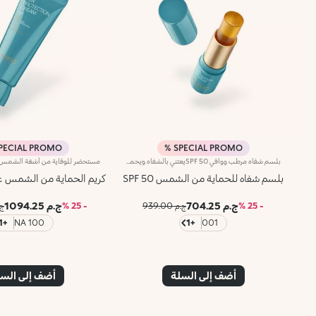
PECIAL PROMO %
SPECIAL PROMO %
بلسم شفاه مرطب وواقي SPF 50يعتني بالشفاه ويحميها بفيلم غير مرئي، موفراً الراحة.لماذا ستحبينه:-تركيبته شفافة، مختبرة جلديًا، مرطبة وتشعر الشفاه بالنعومة والراحة المطلقة.-غنية بحمض الهيالورونيك وفيتامين E.-توفر حماية عالية من أشعة UVA وUVB.-مقاوم للماء.-ينساب بسهولة على الشفاه ويجعلها ناعمة.-يمكن استخدامه مرارًا وتكرارًا في أي وقت من اليوم، وأيضًا أثناء التنقل.معطر بنغمات غريبة وساحرة من Monoi.
بلسم شفاه للحماية من الشمس SPF 50
كريم الحماية من الشمس عام
ج.م 704.25
ج.م 1094.25
- 25 %
ج.م 939.00
- 25 %
ج.م 
+1
100 NA
+1
001
أضف إلى السلة
أضف إلى الس