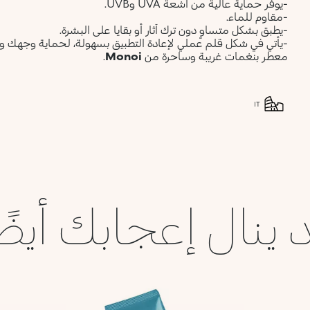
-يوفر حماية عالية من أشعة UVA وUVB.
-مقاوم للماء.
-يطبق بشكل متساوٍ دون ترك آثار أو بقايا على البشرة.
-يأتي في شكل قلم عملي لإعادة التطبيق بسهولة، لحماية وجهك 
معطر بنغمات غريبة وساحرة من
Monoi
.
IT
 ينال إعجابك أيضً