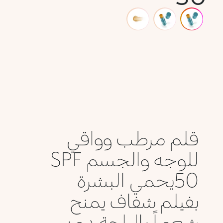
قلم مرطب وواقي
للوجه والجسم SPF
50يحمي البشرة
بفيلم شفاف يمنح
شعوراً بالراحة دون...