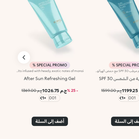
SPECIAL PROMO %
SPECIAL PRO
واقي شمس للجسم مرطب SPF 30 مع حمض الهيالورونيكيحمي البشرة، يمنحها الراحة ويرطبها دون أن يكون دهنياً.ستحبينه لأنه:-قوامه كريمي خفيف وحسي يغلف البشرة، مختبر جلديًا، له تأثير مرطب ويشعر البشرة بالراحة المطلقة.-تركيبته غنية بحمض الهيالورونيك.-يوفر حماية عالية من أشعة UVA وUVB.-مقاوم للماء.-يمتص بسرعة دون ترك أي أثر.-يمكن إعادة تطبيقه بسهولة متى ما دعت الحاجة.معطر بنغمات غريبة وساحرة من Monoi.يحترم البيئة البحرية وقابل للتحلل في مياه البحر.
Moisturising and soothing after-sun body gel. A breath of fresh air for the body, pleasant on the skin like a sea breeze. A texture that melts instantly into the skin, moisturising and soothing it. Why you will love it :-Hyaluronic acid, aloe extract, shea butter and argan oil enrich its sensorial gel formula with a moisturising and cooling effect-Its incredibly light and comfortable on the body and leaves the skin silky and soft-It absorbs quickly and leaves no residue-It pampers the skin after sun exposure-Its infused with heady, exotic notes of monoi
من الشمس SPF 30
After Sun Refreshing Gel
1
ج.م 1026.75
ج.م 1599.00
- 25 %
ج.م 1369.00
+1
001
+1
001
 إلى السلة
أضف إلى السلة