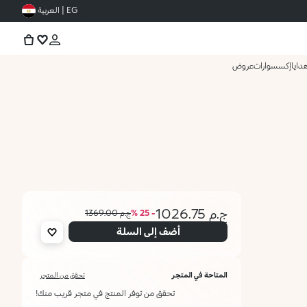
EG | العربية
دايا
إكسسوارات
عروض
ج.م 1026.75
- 25 %
ج.م 1369.00
أضف إلى السلة
المتاحة في المتجر
تحقق من المتجر
تحقق من توفر المنتج في متجر قريب منك!