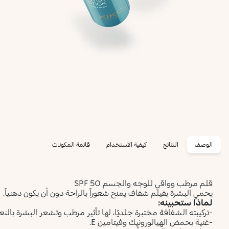
الوصف
النتائج
كيفية الاستخدام
قائمة المكونات
قلم مرطب وواقي للوجه والجسم SPF 50
يحمي البشرة بفيلم شفاف يمنح شعوراً بالراحة دون أن يكون دهنياً.
لماذا ستحبينه:
-تركيبته الشفافة مختبرة جلديًا، لها تأثير مرطب وتشعر البشرة بالنع
-غنية بحمض الهيالورونيك وفيتامين E.