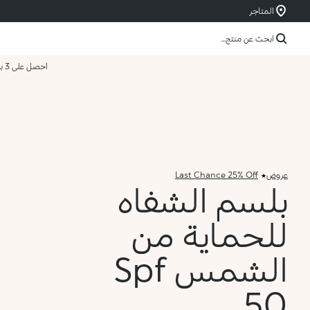
المتاجر
ابحث عن منتج...
احصل على 3 بسعر 2
عروض
Last Chance 25% Off
بلسم الشفاه
للحماية من
الشمس Spf
50