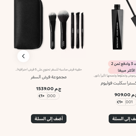
 ثمن 2
حقيبة فُرش مناسبة للسفر تحتوي على 5 فُرش احترافيةابتكرنا لك حقيبة فُرش عمليّة وأنيقة مناسبة للسفر مع 5 أكسسوارات احترافيّة: بما في ذلك فرشاتان بوظيفة واحدة و3 فُرش بوظيفة مزدوجة، ما يجعل مجموعها 8 فُرش مختلفة لتطبيق مكياج الوجه والعيون والشفاه.يُعتبر هذا الطقم مثالياً للسفر أو لتوضيب الفُرش أثناء التنقّل، ويأتي مع حقيبة صُنعت من قماش متين وقابل للغسل بتأثير يحاكي جلد سافيانو، ويُعدّ طقم الفُرش للسفر الحلّ الأمثل لإعادة تطبيق المكياج بسهولة تامّة أثناء التنقل، من دون المساومة على الأناقة أو الطابع العملي.يحتوي المنتج على:فرشاة 01 للفاونديشنفرشاة مسطّحة مثاليّة لتطبيق الفاونديشن السائل أو الكريمي من دون تلطّخ. وتمتاز بشعيرات اصطناعيّة مرنة تدوم طويلاً لتوفّر تطبيقاً مثالياً وقابلاً للتعزيز للمنتجات.فرشاة 02 للبودرةتمتاز هذه الفرشاة برأس مدوّر وتعدّ مثاليّة لتطبيق كافّة أنواع البودرات المضغوطة والسائبة. يتيح شكل الشعيرات وقوامها وحجمها المدمج لمسة متجانسة على البشرة ويضمن استخدام الكميّة المناسبة من البودرة.فرشاة 03 المزدوجة لظلال العيونفرشاة مزدوجة برأس مسطّح لتطبيق مختلف أنواع ظلال العيون والكونسيلر بدقّة عالية مع توفير تحكّم عالٍ بحركات الفرشاة، فضلاً عن رأس ثانٍ مدوّر لتطبيق المنتجات ودمجها بسهولة.فرشاة 04 المزدوجة لدمج المكياجفرشاة مزدوجة برأس مسطّح مثالي لتطبيق ودمج ظلال العيون الكريميّة والبودريّة، فضلاً عن رأس ثانٍ مائل لتطبيق ظلال العيون على طول الزاوية الخارجيّة للعين وعلى ثنية الجفن.الفرشاة 05 المزدوجة للآيلاينر والشفاهفرشاة برأس مزوّى مخصّص لتطبيق الآيلاينر، يُستخدم لتحديد المنطقة المحيطة بالعينَين وابتكار إطلالات بتأثير غرافيكي بخطوط مُحدّدة ودقيقة.فرشاة برأس ثانٍ مدبّب وناعم مخصّص لتطبيق أحمر الشفاه ومزوّد بشعيرات مرنة تساعد على دمج خطوط قلم تحديد الشفاه بدقّة عالية فضلاً عن تطبيق ملمّع الشفاه وأحمر الشفاه بتجانس.
الأكثر مبيعًا
ماسكارا تعزّز كثافة الرموش وتملؤها وتمنحها تأثيراً بانورامياً تتمتّع الماسكارا بقوام كريمي كثيف ينساب بسلاسة على الرموش ويثعدّ قابلاً للتعزيز. فتحصلين على رموش محدّدة خالية من التكتلات.تحتوي التركيبة المبتكرة على مكوّنات نشطة تساعد على تغذية الرموش.تحاكي الفرشاة الجديدة شكل الساعة الرمليّة وتوزّع الماسكارا بالتساوي على الرموش، إذ يصل طرف الفرشاة المُربّع إلى أقصر الرموش وإلى الرموش الصغيرة في زاويتَي العين. أما تركيبة الماسكارا المبتكرة، بالإضافة إلى فرشاتها العمليّة، فتعزّز تقوّس الرموش وكثافتها وتمنحها تأثيراً بانورامياً.كما تأتي في عبوة طويلة وعصرية ابتُكرت خصيصاً لعلامة KIKO على يد المصمّم الشهير ماكيو هاسويكي. يتوفّر في لون واحد.مختبر من قبل أطباء العيون.خالٍ من الروائح.
مجموعة فرش السفر
ps
كسترا سكلبت فوليوم
ج.م 1539.00
 909.00
+1
000
+1
001
 إلى السلة
أضف إلى السلة