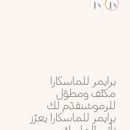
برايمر للماسكارا
مكثّف ومطوّل
للرموشنقدّم لك
برايمر للماسكارا يعزّز
تأثير الماسك...