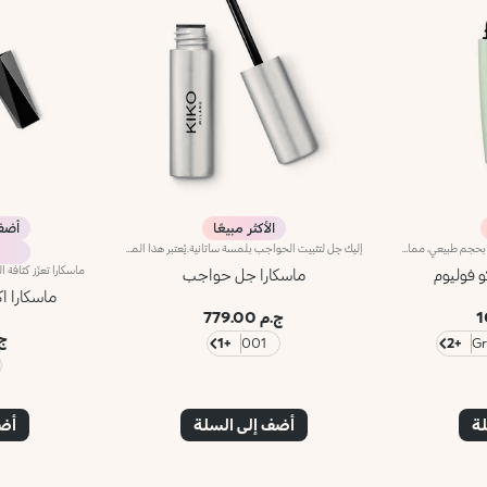
الأكثر مبيعًا
أضف 3 وادفع
تعزز الماسكارا المكثفة هذه الرموش بحجم طبيعي، مما يمنحها مظهرًا مذهلاً خاليًا من التكتل بتمريرة واحدة فقط. تركيبتها القابلة للبناء تسمح لك بوضع طبقات للحصول على الكثافة المثالية. الفوائد: - تركيبة نباتية مستدامة بنسبة 89% غنية بماء الورد ومستخلص الرمان المستدام - 91% من المكونات مشتقة من مواد خام طبيعية المصدر - قوام سائل محيط يعزز الرموش من القاعدة إلى الطرف، دون تكتل - كثافة قابلة للبناء مع طبقة واحدة أو أكثر - فرشاة مرنة للتطبيق المثالي، حتى على الرموش السفلية والأقصر - تركيبة لطيفة، مناسبة حتى للعيون الحساسة
إليك جِل لتثبيت الحواجب بلمسة ساتانية.يُعتبر هذا المنتج مناسباً لتحديد الحواجب وملئها وتشكيلها إلى جانب تعزيز لونها بلمسة ساتانية راقية.يثبت هذا الجِل الخفيف طويلاً من دون ترك أيّ آثار.تضمن الفرشاة الصغيرة الفريدة تطبيقاً بمنتهى الدقّة للحصول على نتائج مثاليّة واحترافية مبهرة.تركيبة لا تسبّب الجفاف ولا تلتصق.مختبر من قبل أطباء العيون.
و فوليوم
ماسكارا جل حواجب
ماسكارا ا
ج.م 779.00
ج.م
+1
001
+2
لة
أضف إلى السلة
أضف