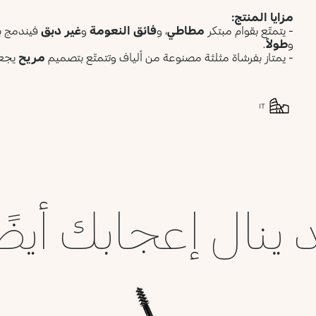
مزايا المنتج:
- يتمتّع بقوام مبتكر
مطاطي
، و
فائق النعومة
و
غير دبق
فيندمج بس
و
طولاً
.
- يمتاز بفرشاة مثلثة مصنوعة من ألياف وتتمتّع بتصميم
مريح
يجعل
IT
 ينال إعجابك أيضً