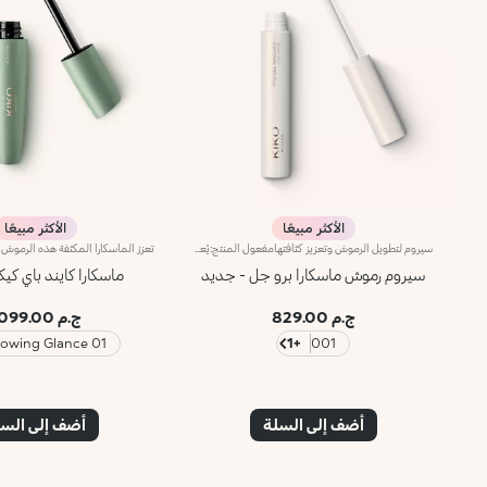
الأكثر مبيعًا
الأكثر مبيعًا
سيروم لتطويل الرموش وتعزيز كثافتهامفعول المنتج:يُعتبر المنتج المثالي لتعزيز كثافة الرموش وتطويلها* بفضل تركيبته المبتكرة التي توفّر إطلالة عيون آسرة.مزايا المنتج:- يتمتّع بقوام خفيف وغير لزج وبتركيبة معزّزة بزيت الخروع، فيغلّف الرموش من دون إثقالها.- يأتي مع فرشاة تحاكي شكل الساعة الرمليّة لتسهيل توزيع المنتج بالتساوي على كامل الرموش وإبراز شكلها
سيروم رموش ماسكارا برو جل - جديد
ماسكارا كايند باي كيك
ج.م 829.00
ج.م 1099.00
01 Growing Glance
+1
001
أضف إلى السلة
أضف إلى الس