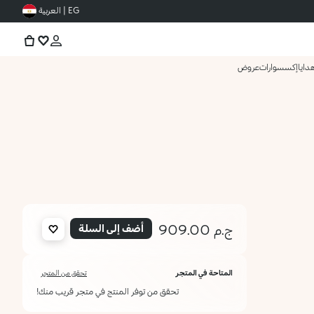
EG | العربية
دايا
إكسسوارات
عروض
ج.م 909.00
أضف إلى السلة
المتاحة في المتجر
تحقق من المتجر
تحقق من توفر المنتج في متجر قريب منك!