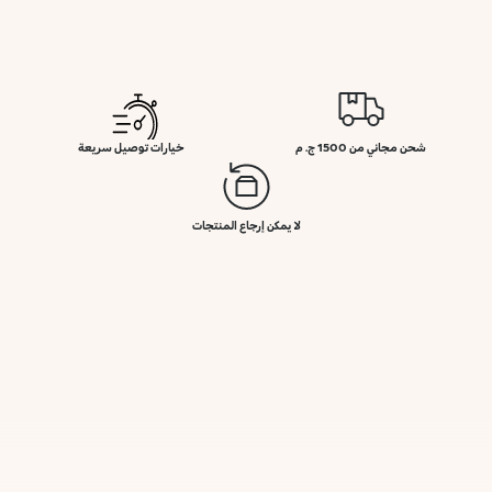
شحن مجاني من 1500 ج. م
خيارات توصيل سريعة
لا يمكن إرجاع المنتجات