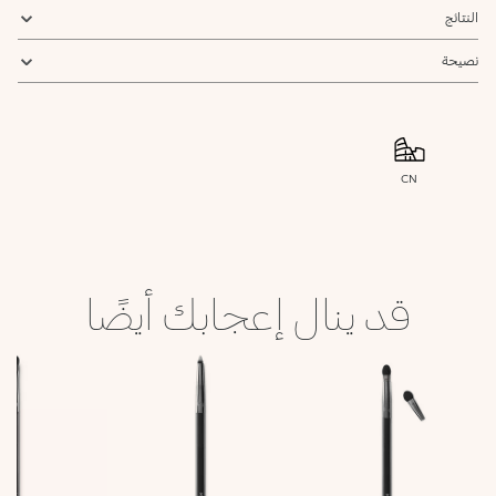
النتائج
نصيحة
CN
قد ينال إعجابك أيضًا