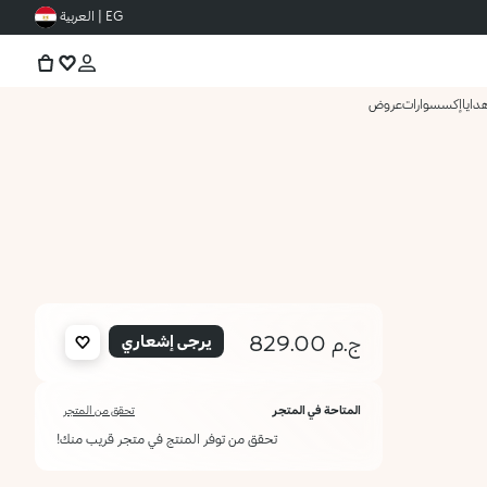
EG | العربية
دايا
إكسسوارات
عروض
ج.م 829.00
يرجى إشعاري
المتاحة في المتجر
تحقق من المتجر
تحقق من توفر المنتج في متجر قريب منك!