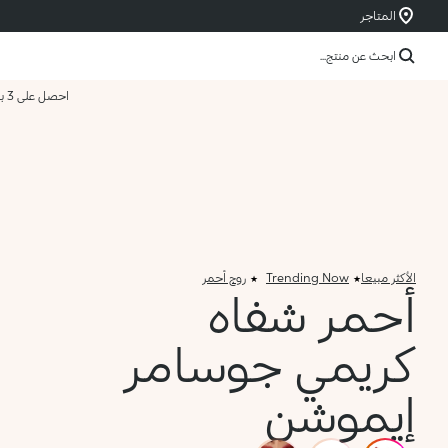
المتاجر
ابحث عن منتج...
احصل على 3 بسعر 2
الأكثر مبيعا
Trending Now
روج أحمر
أحمر شفاه
كريمي جوسامر
إيموشن