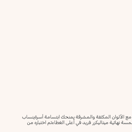
أعلمني عند توفره
يرجى إدخال عنوان بريدك الإلكتروني، وسنرسل لك رسالة عند
ليس الآن
توفر المنتج.
عنوان البريد الإلكتروني *
أؤكد أنني قرأت سياسة الخصوصية وأوافق على إرسال بياناتي
لتلقي الرسائل الإعلانية.
سياسة الخصوصية
يرجى إشعاري
مع الألوان المكثفة والمشرقة يمنحك ابتسامة آسرةينساب
ة نهائية ميتاليكزر فريد في أعلى الغطاءتم اختباره من