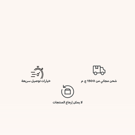
شحن مجاني من 1500 ج. م
خيارات توصيل سريعة
لا يمكن إرجاع المنتجات