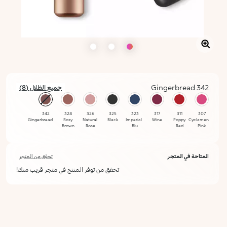
342 Gingerbread
جميع الظلال (8)
محدد
342
328
326
325
323
317
311
307
Gingerbread
Rosy
Natural
Black
Imperial
Wine
Poppy
Cyclamen
Brown
Rose
Blu
Red
Pink
المتاحة في المتجر
تحقق من المتجر
تحقق من توفر المنتج في متجر قريب منك!
أعلمني عند توفره
يرجى إدخال عنوان بريدك الإلكتروني، وسنرسل لك رسالة عند توفر المنتج.
ليس الآن
عنوان البريد الإلكتروني *