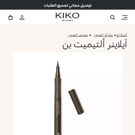
توصيل مجاني لجميع الطلبات
المكياج
مكياج العيون
محدد العيون
آيلاينر ألتيميت بن