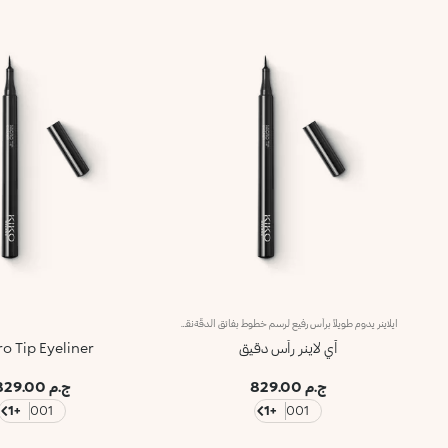
آيلاينر يدوم طويلاً برأس رفيع لرسم خطوط بفائق الدقّةنقدّم لك آيلاينر يدوم طويلاً برأس رفيع لرسم خطوط بفائق الدقّة.مفعول المنتج:يحدّد العينين بتمريرة واحدة غنية بالأصباغ، ويوفّر نتائج تدوم طويلاً من الصباح حتّى المساء.مزايا المنتج:- يتمتّع بتركيبة سائلة تدوم طويلاً جداً لما يصل إلى 12 ساعة*؛- ينساب بسلاسة على الجفون ويوفّر لوناً أسود حالكاً غنياً ومشرقاً؛- يمتاز برأس رفيع يضمن تطبيقاً سهلاً وفائق الدقة.
آي لاينر رأس دقيق
o Tip Eyeliner
ج.م 829.00
ج.م 829.00
+1
001
+1
001