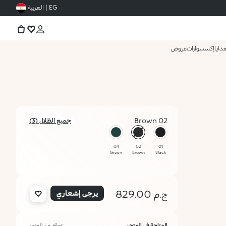
EG | العربية
دايا
إكسسوارات
عروض
02 Brown
جميع الظلال (3)
محدد
04
02
01
Green
Brown
Black
ج.م 829.00
يرجى إشعاري
المتاحة في المتجر
تحقق من المتجر