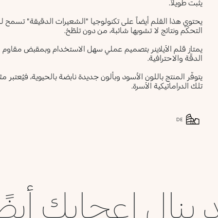
يثبت طويلاً.
يحتوي هذا القلم أيضاً على تكنولوجيا "الشعيرات الدقيقة" تسمح للق
التحكّم ونتائج لا تشوبها شائبة، من دون تلطّخ.
يمتاز قلم الآيلاينر بتصميم عملي سهل الاستخدام وبمقبض مقاوم ل
الدقّة والاحترافية.
يتوفّر المنتج باللون الأسود وبألون جديدة نابضة بالحيوية، فيُعتبر مثا
تلك الدراماتيكية الآسرة.
DE
 ينال إعجابك أيضً