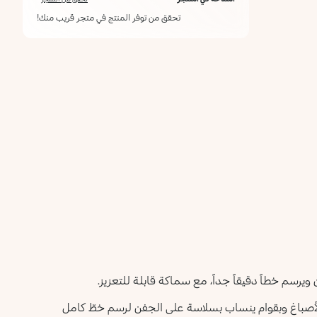
تحقق من توفر المنتج في متجر قريب منك!
أعلمني عند توفره
يرجى إدخال عنوان بريدك الإلكتروني، وسنرسل لك رسالة عند
ليس الآن
توفر المنتج.
عنوان البريد الإلكتروني *
أؤكد أنني قرأت سياسة الخصوصية وأوافق على إرسال بياناتي
لتلقي الرسائل الإعلانية.
سياسة الخصوصية
يرجى إشعاري
يرسم خطاً دقيقاً جداً، مع سماكة قابلة للتعزيز.
تركيبة لامعة غنية بالأصباغ وبقوام ينساب بسلاسة على الجفن لرسم خطّ كامل