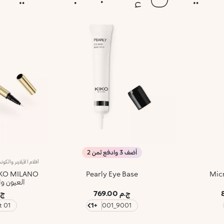
أضف 3 وادفع ثمن 2
Pearly Eye Base
Micr
العيون وا
ج.م 769.00
ج.م 0
01 Iconic Light
+1
9001_001