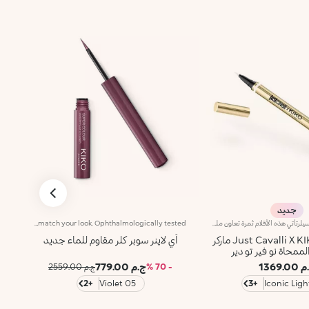
جديد
أقلام الآيلاينر والكونسيلرتأتي هذه الأقلام ثمرة تعاون ملهم بين علامتَين إيطاليتَين أيقونيتَين، وتجمع بين منتجَين أساسيَّين في أداة واحدة، لابتكار إطلالات مكياج جريئة ومتعدّدة بأسلوب Just Cavalli. فهي تتيح لك تحديد العين وتصحيح العيوب بسهولة، لتطبيق دقيق وسلس يمنحك تحكّماً كاملاً بالنتيجة من دون تلطّخ.مواصفات المنتج:- يرسم خطوطاً متساوية بلونٍ كثيف- يأتي بألوان رائجة تتماشى بشكلٍ مثاليمع ألوان الماسكارا من المجموعة نفسها- يسهّل تعديل شكل الخطوط وكثافتها بفضل رأسه الدقيق المصنوع من اللباد- يتيح إزالة التلطّخات وتصحيح الأخطاء الصغيرة في ثوانٍ بواسطة رأسه المطاطي المبتكر
Water-resistant colourful liquid eyeliner with intense colour release. Ideal for: a magnetic and sensual gaze, enhanced by an extraordinarily graphic lookIt's special because:Its new water and polymer based formula creates a film of extra-brilliant high-coverage colour-The light and gliding texture dries quickly, adhering perfectly to the eyelids without fading or flaking-The innovative, cone-shaped applicator in soft felt makes application very comfortable, simple and perfectly measured, for a line that can go from thin to thick-Its special long-handled design ensures maximum control of application, for lines that are always flawless. Exceptional on its own or layered over an eyeshadow or pencil or classic eyeliner, Super Colour Eyeliner is available in a new array of different colours to perfectly match your look. Ophthalmologically tested.
Just Cavalli X KIKO MILANO ماركر
آي لاينر سوبر كلر مقاوم للماء جديد
لممحاة نو فير تو دير
1369.0
ج.م 779.00
- 70 %
ج.م 2559.00
+2
05 Violet
+3