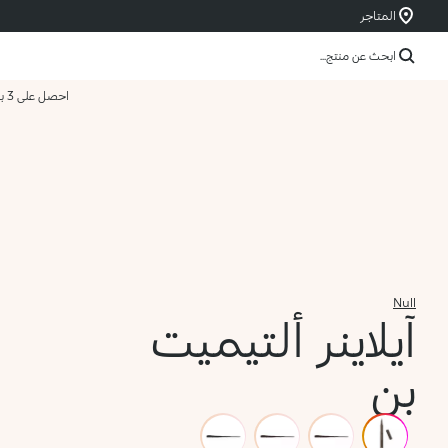
المتاجر
ابحث عن منتج...
احصل على 3 بسعر 2
Null
آيلاينر ألتيميت
بن