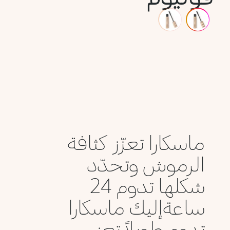
ماسكارا تعزّز كثافة
الرموش وتحدّد
شكلها تدوم 24
ساعةإليك ماسكارا
تدوم طويلاً تعز...