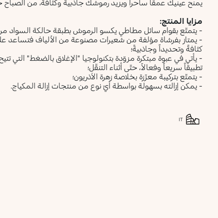
يمنح عينيك عمقاً ساحراً ويزيد رموشك جاذبية وكثافة، من الصباح ح
مزايا المنتج:
- يتمتّع بقوام سائل مطاطي يكسو الرموش بطبقة حالكة السواد من د
- يمتاز بفرشاة مؤلفة من شعيرات مصنوعة من الألياف فتساعد عل
كثافةً وتحديداً وجاذبيةً؛
- يأتي في عبوة مبتكرة مزوّدة بتكنولوجيا "الإغلاق بالضغط" التي تتيح
تطبيقاً سريعاً وفعالاً، حتّى أثناء التنقّل؛
- يتمتّع بتركيبة معزّزة بخلاصة زهرة الآذريون؛
- يمكن إزالته بسهولة بواسطة أيّ نوع من منتجات إزالة المكياج.
IT