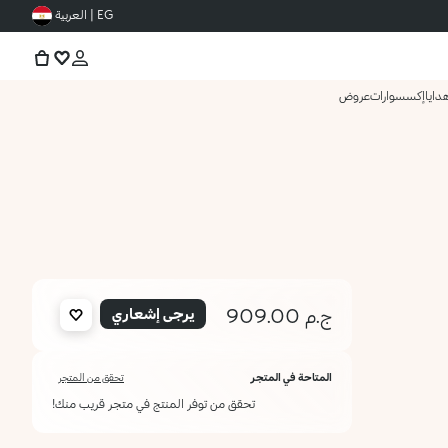
EG | العربية
دايا
إكسسوارات
عروض
ج.م 909.00
يرجى إشعاري
المتاحة في المتجر
تحقق من المتجر
تحقق من توفر المنتج في متجر قريب منك!