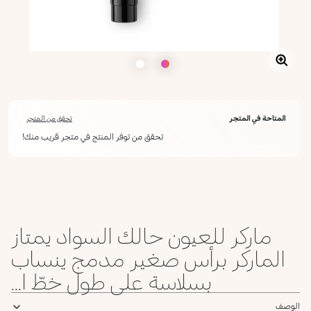
المتاحة في المتجر
تحقق من المتجر
تحقق من توفر المنتج في متجر قريب منك!
أعلمني عند توفره
يرجى إدخال عنوان بريدك الإلكتروني، وسنرسل لك رسالة عند توفر المنتج.
ليس الآن
عنوان البريد الإلكتروني *
ماركر للعيون حالك السواد يمتاز
أؤكد أنني قرأت سياسة الخصوصية وأوافق على إرسال بياناتي لتلقي الرسائل
الإعلانية.
الماركر برأس صغير مدمج ينساب
سياسة الخصوصية
بسلاسة على طول خطّ ا...
يرجى إشعاري
الوصف