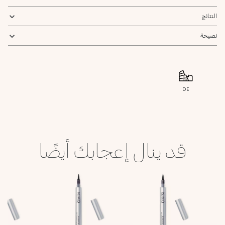
النتائج
نصيحة
DE
قد ينال إعجابك أيضًا