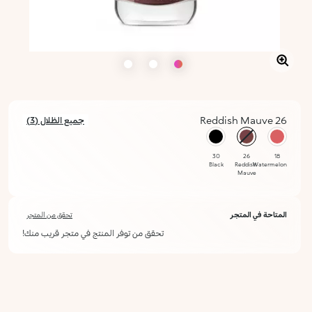
26 Reddish Mauve
جميع الظلال (3)
محدد
30
26
18
Black
Reddish
Watermelon
Mauve
المتاحة في المتجر
تحقق من المتجر
تحقق من توفر المنتج في متجر قريب منك!
أعلمني عند توفره
يرجى إدخال عنوان بريدك الإلكتروني، وسنرسل لك رسالة عند توفر المنتج.
ليس الآن
عنوان البريد الإلكتروني *