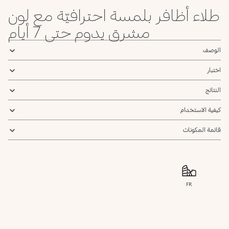
طلاء أظافر بلمسة احترافيّة مع لون
أؤكد أنني قرأت سياسة الخصوصية وأوافق على إرسال بياناتي لتلقي الرسائل
الإعلانية.
مشرق يدوم حتى 7 أيام
سياسة الخصوصية
يرجى إشعاري
الوصف
اختبار
النتائج
كيفية الاستخدام
قائمة المكونات
FR