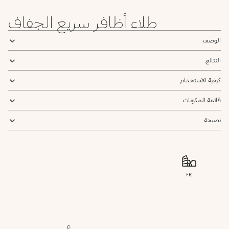
Grey
Lilac
Crimson
Taupe
Taupe
Blue
طلاء أظافر سريع الجفاف
102
101
84
Peach
White
Dark
الوصف
French
French
Tiffany
النتائج
كيفية الاستخدام
قائمة المكونات
نصيحة
FR