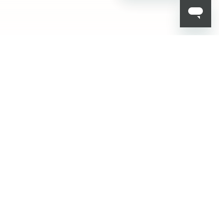
أضف إلى السلة
001
KIKO هل تبحث عن
فعاليات؟ أحدث الأخبار؟
عروض مذهلة؟
اشترك في نشرتنا
البريدية!
أدخل بريدك الإلكتروني