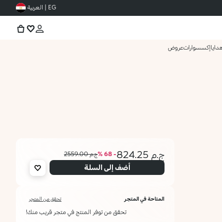
EG | العربية
دايا
إكسسوارات
عروض
ج.م 824.25
- 68 %
ج.م 2559.00
أضف إلى السلة
المتاحة في المتجر
تحقق من المتجر
تحقق من توفر المنتج في متجر قريب منك!