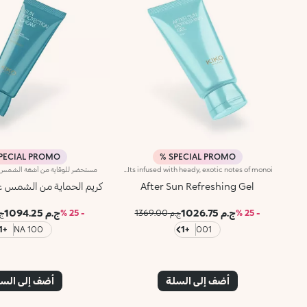
PECIAL PROMO %
SPECIAL PROMO %
Moisturising and soothing after-sun body gel. A breath of fresh air for the body, pleasant on the skin like a sea breeze. A texture that melts instantly into the skin, moisturising and soothing it. Why you will love it :-Hyaluronic acid, aloe extract, shea butter and argan oil enrich its sensorial gel formula with a moisturising and cooling effect-Its incredibly light and comfortable on the body and leaves the skin silky and soft-It absorbs quickly and leaves no residue-It pampers the skin after sun exposure-Its infused with heady, exotic notes of monoi
After Sun Refreshing Gel
كريم الحماية من الشمس عام
ج.م 1026.75
ج.م 1094.25
- 25 %
ج.م 1369.00
- 25 %
ج.م 
+1
100 NA
+1
001
أضف إلى السلة
أضف إلى الس