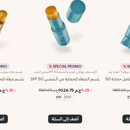
MO %
SPECIAL PROMO %
S
مستحضر للوقاية من أشعّة الشمس مرطّب* للوجه بعامل حماية SPF 50 وحمض الهيالورونيك. يحمي من الأشعة ما فوق البنفسجية طويلة ومتوسطة الموجةيحمي هذا المنتج بشرة الوجه ويرطّبها*، كما يوفّر لها الراحة وتمتصّه بسرعة بدون ترك أي أثر. مواصفات المنتج: - يمتاز بقوام كريمي خفيف تم اختباره من قبل أطباء الجلد، كما يوفّر مزايا مرطّبة* ويبدو مريحاً جدّاً على البشرة - يتمتّع بتركيبة غنيّة بحمض الهيالورونيك والنياسيناميد - يوفّر حماية كبيرة من الأشعّة ما فوق البنفسجية طويلة ومتوسطة الموجة - يقاوم المياه* - يمكن إعادة تطبيقه بسهولة عند الحاجة - تمّ تعطيره بنفحات المونوي المميزة - يحترم البيئة البحرية** كما أنّه قابل للتحلل حيوياً في مياه البحر***
قلم مرطب وواقي للوجه والجسم SPF 50يحمي البشرة بفيلم شفاف يمنح شعوراً بالراحة دون أن يكون دهنياً.لماذا ستحبينه:-تركيبته الشفافة مختبرة جلديًا، لها تأثير مرطب وتشعر البشرة بالنعومة والراحة.-غنية بحمض الهيالورونيك وفيتامين E.-يوفر حماية عالية من أشعة UVA وUVB.-مقاوم للماء.-يطبق بشكل متساوٍ دون ترك آثار أو بقايا على البشرة.-يأتي في شكل قلم عملي لإعادة التطبيق بسهولة، لحماية وجهك وجسمك في أي مكان وزمان.معطر بنغمات غريبة وساحرة من Monoi.
ل حماية 50
بلسم الشفاه للحماية من الشمس SPF 50
بلسم شفاه للحما
ج.م 1026.75
ج.م 4.25
1459.00
- 25 %
ج.م 1369.00
- 25 %
+1
001
لة
أضف إلى السلة
أضف