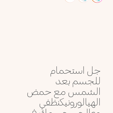
جل استحمام
للجسم بعد
الشمس مع حمض
الهيالورونيكنظفي
وعالجي جسمك في