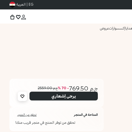
EG | العربية
دايا
إكسسوارات
عروض
ج.م 769.50
- 70 %
ج.م 2559.00
يرجى إشعاري
المتاحة في المتجر
تحقق من المتجر
تحقق من توفر المنتج في متجر قريب منك!