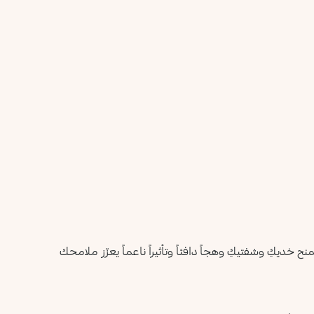
أعلمني عند توفره
يرجى إدخال عنوان بريدك الإلكتروني، وسنرسل لك رسالة عند
ليس الآن
توفر المنتج.
عنوان البريد الإلكتروني *
أؤكد أنني قرأت سياسة الخصوصية وأوافق على إرسال بياناتي
لتلقي الرسائل الإعلانية.
سياسة الخصوصية
يرجى إشعاري
خديكِ وشفتيكِ وهجاً دافئاً وتأثيراً ناعماً يعزّز ملامحك