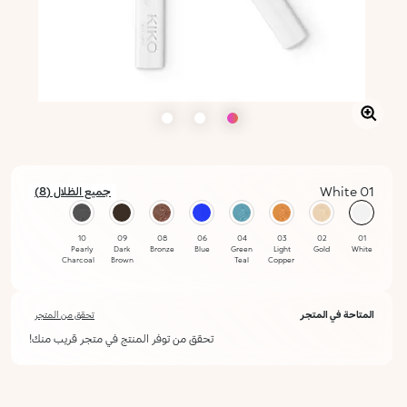
01 White
جميع الظلال (8)
محدد
10
09
08
06
04
03
02
01
Pearly
Dark
Bronze
Blue
Green
Light
Gold
White
Charcoal
Brown
Teal
Copper
المتاحة في المتجر
تحقق من المتجر
تحقق من توفر المنتج في متجر قريب منك!